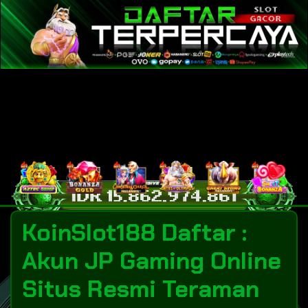
KoinSlot188 Daftar :
Akun JP Gaming Online
Situs Resmi Teraman